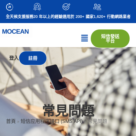
全天候支援服務
20 年以上的經驗
適用於 200+ 國家
1,620+ 行動網路業者
短信發送
平台
登入
註冊
常見問題
首頁
»
短信应用程序接口 (SMS API)
»
常見問題