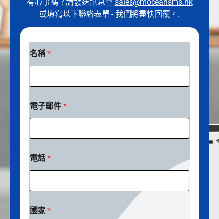
有心事嗎？請發送訊息至
sales@moceansms.hk
或填寫以下聯絡表單 - 我們將盡快回覆。.
公
名稱
*
司
簡
介
*
電
子
電子郵件
*
郵
件
電話
*
國家
*